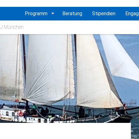
vigation
Programm
Beratung
Stipendien
Enga
erspringen
 TU München