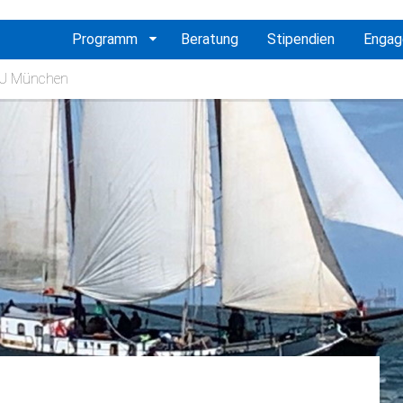
vigation
Programm
Beratung
Stipendien
Enga
erspringen
 TU München