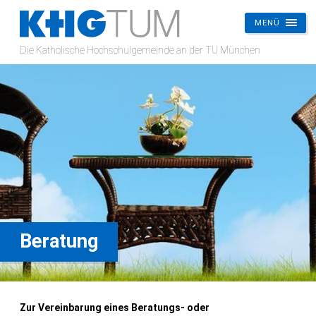
MENÜ
KHG
Die Katholische Hochschulgemeinde an der TU München
TUM
Beratung
Zur Vereinbarung eines Beratungs- oder