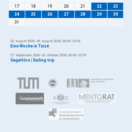
17
18
19
20
21
22
23
24
25
26
27
28
29
30
31
22. August 2026–30. August 2026, 00:00–23:59
Eine Woche in Taizé
27. September 2026–02. Oktober 2026, 00:00–23:59
Segeltörn | Sailing trip