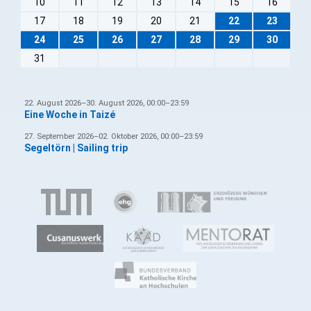
10
11
12
13
14
15
16
17
18
19
20
21
22
23
24
25
26
27
28
29
30
31
22. August 2026–30. August 2026, 00:00–23:59
Eine Woche in Taizé
27. September 2026–02. Oktober 2026, 00:00–23:59
Segeltörn | Sailing trip