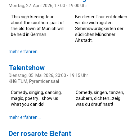
Montag, 27. April 2026, 17:00 - 19:00 Uhr
This sightseeing tour
Bei dieser Tour entdecken
about the southern part of
wir die wichtigsten
the old town of Munich will
Sehenswürdigkeiten der
be held in German.
südlichen Münchner
Altstadt.
Südliche
mehr erfahren …
Altstadtführung
Talentshow
Dienstag, 05. Mai 2026, 20:00 - 19:15 Uhr
KHG TUM, Pyramidensaal
Comedy, singing, dancing,
Comedy, singen, tanzen,
magic, poetry… show us
zaubern, dichten…zeig
what you can do!
was du drauf hast!
Talentshow
mehr erfahren …
Der rosarote Elefant