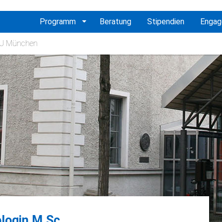
vigation
Programm
Beratung
Stipendien
Enga
erspringen
 TU München
login M.Sc.